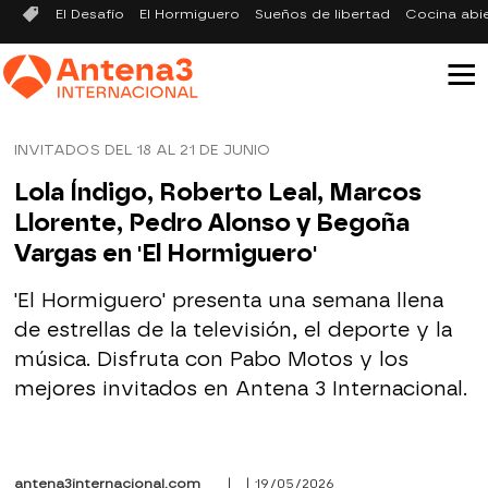
El Desafío
El Hormiguero
Sueños de libertad
Cocina abi
INVITADOS DEL 18 AL 21 DE JUNIO
Lola Índigo, Roberto Leal, Marcos
Llorente, Pedro Alonso y Begoña
Vargas en 'El Hormiguero'
'El Hormiguero' presenta una semana llena
de estrellas de la televisión, el deporte y la
música. Disfruta con Pabo Motos y los
mejores invitados en Antena 3 Internacional.
antena3internacional.com
| | 19/05/2026