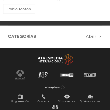
Pablo Motos
CATEGORÍAS
Abrir
Antena 3 Noticias
El Hormiguero
Tu cara me suena
Pasapalabra
Programación
Contacta
Cómo vernos
Quiénes somos