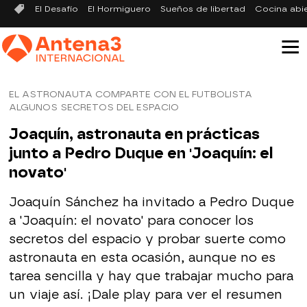
El Desafío
El Hormiguero
Sueños de libertad
Cocina abi
EL ASTRONAUTA COMPARTE CON EL FUTBOLISTA
ALGUNOS SECRETOS DEL ESPACIO
Joaquín, astronauta en prácticas
junto a Pedro Duque en 'Joaquín: el
novato'
Joaquín Sánchez ha invitado a Pedro Duque
a 'Joaquín: el novato' para conocer los
secretos del espacio y probar suerte como
astronauta en esta ocasión, aunque no es
tarea sencilla y hay que trabajar mucho para
un viaje así. ¡Dale play para ver el resumen