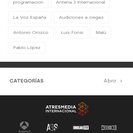
programacion
Antena 3 Internacional
La Voz España
Audiciones a ciegas
Antonio Orozco
Luis Fonsi
Malú
Pablo López
CATEGORÍAS
Abrir
Antena 3 Noticias
El Hormiguero
Tu cara me suena
Pasapalabra