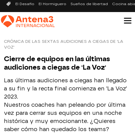
El Desafío
El Hormiguero
Sueños de libertad
Cocina abi
CRÓNICA DE LAS SEXTAS AUDICIONES A CIEGAS DE 'LA
VOZ'
Cierre de equipos en las últimas
audiciones a ciegas de 'La Voz'
Las últimas audiciones a ciegas han llegado
a su fin y la recta final comienza en 'La Voz'
2023.
Nuestros coaches han peleando por última
vez para cerrar sus equipos en una noche
histórica y muy emocionante. ¿Quieres
saber cómo han quedado los teams?