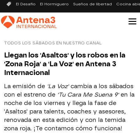
El Desafío
El Hormiguero
Sueños de libertad
Cocina abi
TODOS LOS SÁBADOS EN NUESTRO CANAL
Llegan los 'Asaltos' y los robos en la
'Zona Roja' a 'La Voz' en Antena 3
Internacional
La emisión de
'La Voz'
cambia a los sábados
con el estreno de
'Tu Cara Me Suena 9'
en la
noche de los viernes y llega la fase de
'Asaltos' para talents, coaches y asesores,
renovada en esta edición y con la temida
zona roja. ¡Te contamos cómo funciona!