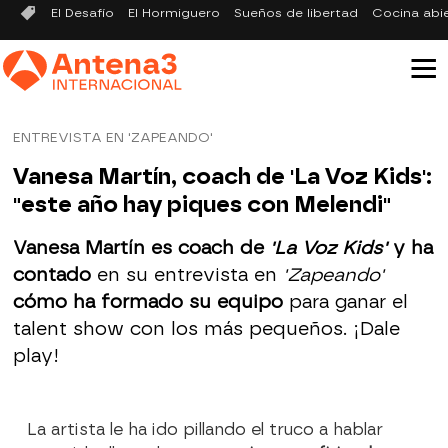
El Desafío
El Hormiguero
Sueños de libertad
Cocina abi
ENTREVISTA EN 'ZAPEANDO'
Vanesa Martín, coach de 'La Voz Kids':
"este año hay piques con Melendi"
Vanesa Martín es coach de
'La Voz Kids'
y ha
contado
en su entrevista en
'Zapeando'
cómo ha formado su equipo
para ganar el
talent show con los más pequeños. ¡Dale
play!
La artista le ha ido pillando el truco a hablar