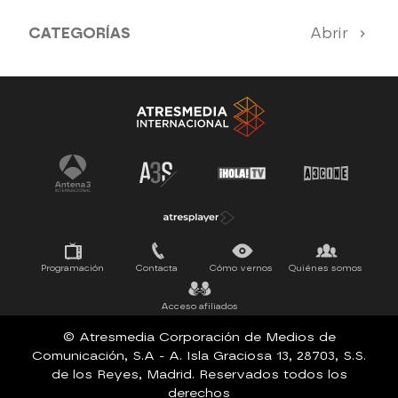
CATEGORÍAS
Abrir
Antena 3 Noticias
El Hormiguero
Tu cara me suena
Pasapalabra
Programación
Contacta
Cómo vernos
Quiénes somos
Acceso afiliados
© Atresmedia Corporación de Medios de
Comunicación, S.A - A. Isla Graciosa 13, 28703, S.S.
de los Reyes, Madrid. Reservados todos los
derechos