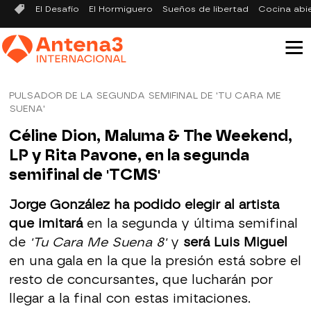
El Desafío
El Hormiguero
Sueños de libertad
Cocina abi
PULSADOR DE LA SEGUNDA SEMIFINAL DE 'TU CARA ME
SUENA'
Céline Dion, Maluma & The Weekend,
LP y Rita Pavone, en la segunda
semifinal de 'TCMS'
Jorge González ha podido elegir al artista
que imitará
en la segunda y última semifinal
de
'Tu Cara Me Suena 8'
y
será Luis Miguel
en una gala en la que la presión está sobre el
resto de concursantes, que lucharán por
llegar a la final con estas imitaciones.