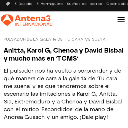
El Desafío
El Hormiguero
Sueños de libertad
Cocina abi
PULSADOR DE LA GALA 14 DE 'TU CARA ME SUENA'
Anitta, Karol G, Chenoa y David Bisbal
y mucho más en 'TCMS'
El pulsador nos ha vuelto a sorprender y de
qué manera de cara a la gala 14 de 'Tu cara
me suena' y es que tendremos sobre el
escenario las imitaciones a Karol G, Anitta,
Sia, Extremoduro y a Chenoa y David Bisbal
con el mítico 'Escondidos' de la mano de
Andrea Guasch y un amigo. ¡Dale play!