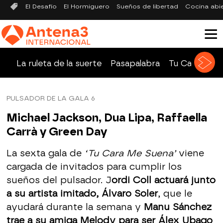
El Desafío
El Hormiguero
Sueños de libertad
Cocina abi
La ruleta de la suerte
Pasapalabra
Tu Cara Me 
PULSADOR DE LA GALA 6
Michael Jackson, Dua Lipa, Raffaella
Carrà y Green Day
La sexta gala de
‘Tu Cara Me Suena’
viene
cargada de invitados para cumplir los
sueños del pulsador. J
ordi Coll actuará junto
a su artista imitado, Álvaro Soler
, que le
ayudará durante la semana y
Manu Sánchez
trae a su amiga Melody para ser Álex Ubago