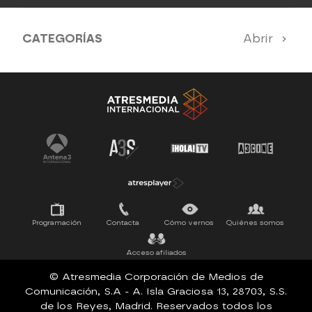
CATEGORÍAS
Abrir
Antena 3 Noticias
El Hormiguero
La Ruleta de la Suerte
Tu cara me suena
Pasapalabra
Programación
Contacta
Cómo vernos
Quiénes somos
Acceso afiliados
© Atresmedia Corporación de Medios de
Comunicación, S.A - A. Isla Graciosa 13, 28703, S.S.
de los Reyes, Madrid. Reservados todos los