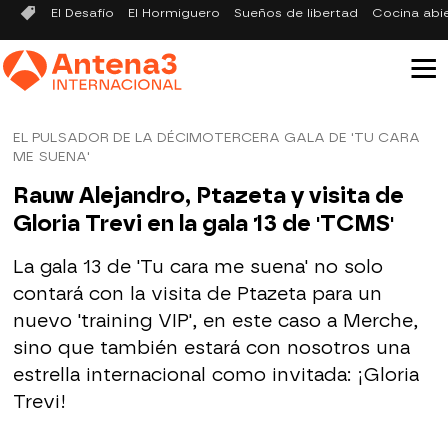
El Desafío
El Hormiguero
Sueños de libertad
Cocina abi
EL PULSADOR DE LA DÉCIMOTERCERA GALA DE 'TU CARA
ME SUENA'
Rauw Alejandro, Ptazeta y visita de
Gloria Trevi en la gala 13 de 'TCMS'
La gala 13 de 'Tu cara me suena' no solo
contará con la visita de Ptazeta para un
nuevo 'training VIP', en este caso a Merche,
sino que también estará con nosotros una
estrella internacional como invitada: ¡Gloria
Trevi!