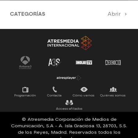
CATEGORÍAS
Abrir
Antena 3 Noticias
El Hormiguero
Tu cara me suena
Pasapalabra
Programación
Contacta
Cómo vernos
Quiénes somos
Acceso afiliados
© Atresmedia Corporación de Medios de
Comunicación, S.A - A. Isla Graciosa 13, 28703, S.S.
de los Reyes, Madrid. Reservados todos los