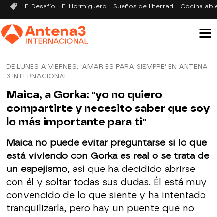
El Desafío
El Hormiguero
Sueños de libertad
Cocina abi
DE LUNES A VIERNES, 'AMAR ES PARA SIEMPRE' EN ANTENA
3 INTERNACIONAL
Maica, a Gorka: "yo no quiero
compartirte y necesito saber que soy
lo más importante para ti"
Maica no puede evitar preguntarse si lo que
está viviendo con Gorka es real o se trata de
un espejismo
, así que ha decidido abrirse
con él y soltar todas sus dudas. Él está muy
convencido de lo que siente y ha intentado
tranquilizarla, pero hay un puente que no