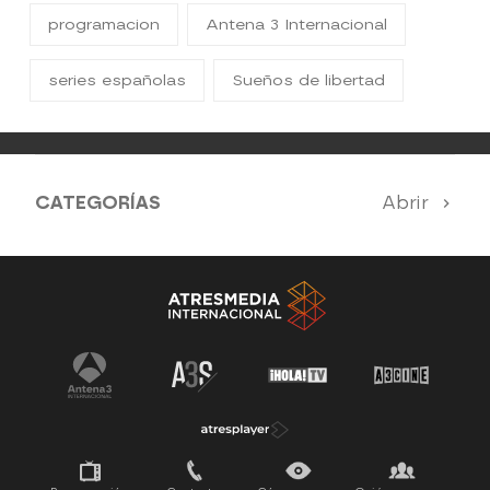
programacion
Antena 3 Internacional
series españolas
Sueños de libertad
CATEGORÍAS
Abrir
Antena 3 Noticias
El Hormiguero
Tu cara me suena
Pasapalabra