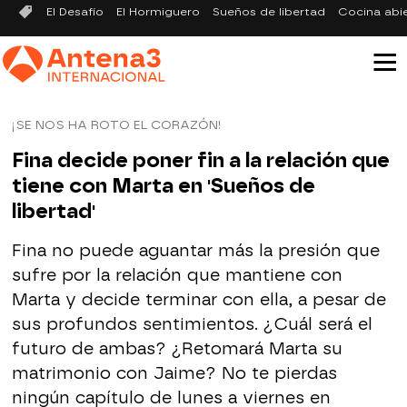
El Desafío
El Hormiguero
Sueños de libertad
Cocina abi
¡SE NOS HA ROTO EL CORAZÓN!
Fina decide poner fin a la relación que
tiene con Marta en 'Sueños de
libertad'
Fina no puede aguantar más la presión que
sufre por la relación que mantiene con
Marta y decide terminar con ella, a pesar de
sus profundos sentimientos. ¿Cuál será el
futuro de ambas? ¿Retomará Marta su
matrimonio con Jaime? No te pierdas
ningún capítulo de lunes a viernes en