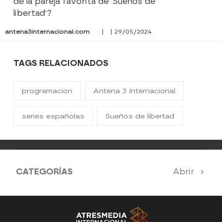
de la pareja favorita de 'Sueños de
libertad'?
antena3internacional.com
| | 29/05/2024
TAGS RELACIONADOS
programacion
Antena 3 Internacional
series españolas
Sueños de libertad
CATEGORÍAS
Abrir
Antena 3 Noticias
El Hormiguero