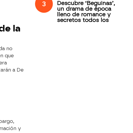
3
Descubre ‘Beguinas’,
un drama de época
lleno de romance y
secretos todos los
jueves en Antena 3
de la
Internacional
da no
en que
era
tarán a De
bargo,
rmación y