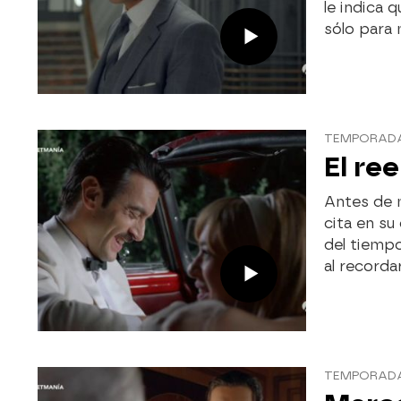
le indica 
sólo para 
TEMPORADA 
El re
Antes de 
cita en su
del tiempo
al record
TEMPORADA 