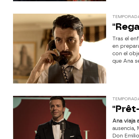
TEMPORADA 
"Rega
Tras el en
en prepar
con el ob
que Ana s
TEMPORADA 
"Prêt
Ana viaja a
ausencia,
Don Emilio