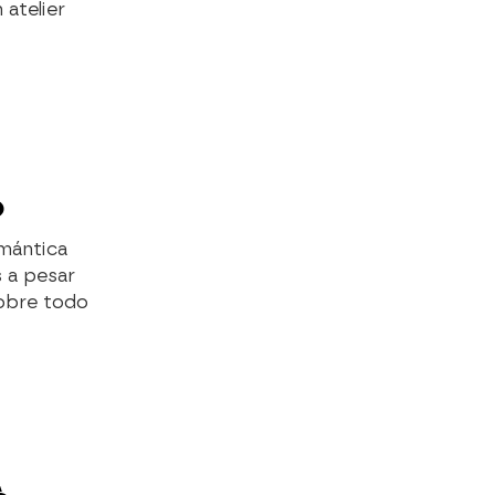
 atelier
o
omántica
s a pesar
sobre todo