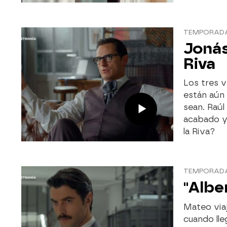
TEMPORADA 
Jonás
Riva
Los tres 
están aún
sean. Raúl
acabado ya
la Riva?
TEMPORADA 
"Albe
Mateo via
cuando lle