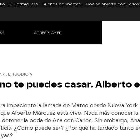
fío
El Hormiguero
Sueños de libertad
Cocina abierta con Karlos
S?
ATRESPLAYER
4, EPISODIO 9
 no te puedes casar. Alberto 
era impaciente la llamada de Mateo desde Nueva York 
que Alberto Márquez está vivo. Nada más conocer la n
a detener la boda de Ana con Carlos. Sin embargo, An
oticia. ¿Cómo puede ser? ¿Por qué ha tardado tanto e
uyas?