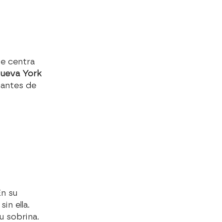
se centra
Nueva York
 antes de
En su
sin ella.
u sobrina.