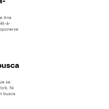
à-
de Ana
rêt-à-
 oponerse
busca
que se
ork. Ni
en busca