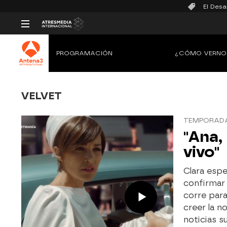
El Desa
PROGRAMACIÓN
¿CÓMO VERNO
VELVET
TEMPORADA 
"Ana,
vivo"
Clara esp
confirmar 
corre par
creer la n
noticias s