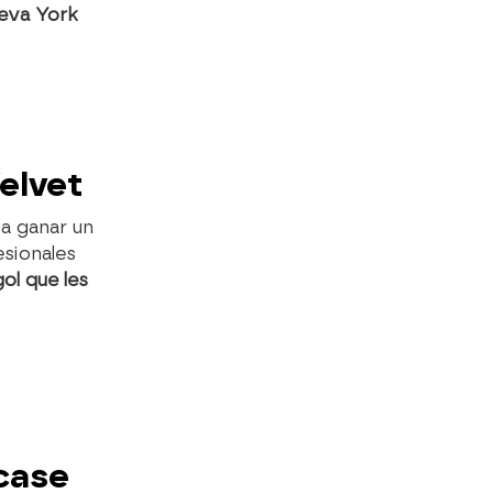
ueva York
Velvet
 a ganar un
esionales
ol que les
 case