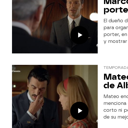
Marco
porte
El dueño d
para organ
porter, en
y mostrar 
TEMPORADA 
Mateo
de Al
Mateo encu
menciona q
corto ni 
de su mejo