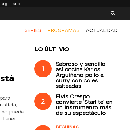
 Arguiñano
SERIES
PROGRAMAS
ACTUALIDAD
LO ÚLTIMO
Sabroso y sencillo:
1
así cocina Karlos
Arguiñano pollo al
está
curry con coles
salteadas
Elvis Crespo
para
2
convierte 'Starlite' en
oticia,
un instrumento más
a no puede
de su espectáculo
n tener
BEGUINAS