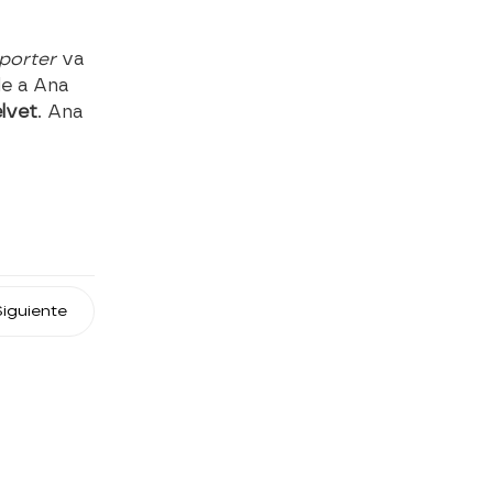
porter
va
le a Ana
elvet
. Ana
Siguiente