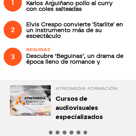
1
Karlos Arguiñano pollo al curry
con coles salteadas
Elvis Crespo convierte 'Starlite' en
2
un instrumento más de su
espectáculo
BEGUINAS
3
Descubre ‘Beguinas’, un drama de
época lleno de romance y
secretos todos los jueves en
Antena 3 Internacional
ATRESMEDIA FORMACIÓN
¿
Cursos de
P
audiovisuales
especializados