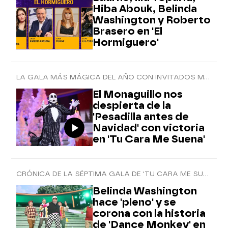
Hiba Abouk, Belinda
Washington y Roberto
Brasero en 'El
Hormiguero'
LA GALA MÁS MÁGICA DEL AÑO CON INVITADOS MUY ESPECIALES
El Monaguillo nos
despierta de la
'Pesadilla antes de
Navidad' con victoria
en 'Tu Cara Me Suena'
CRÓNICA DE LA SÉPTIMA GALA DE 'TU CARA ME SUENA'
Belinda Washington
hace 'pleno' y se
corona con la historia
de 'Dance Monkey' en