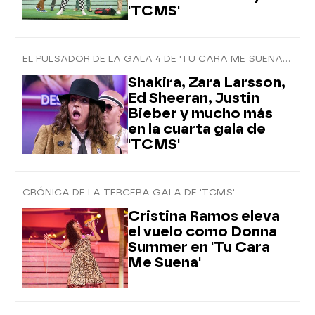
'TCMS'
EL PULSADOR DE LA GALA 4 DE 'TU CARA ME SUENA 8'
Shakira, Zara Larsson,
Ed Sheeran, Justin
Bieber y mucho más
en la cuarta gala de
'TCMS'
CRÓNICA DE LA TERCERA GALA DE 'TCMS'
Cristina Ramos eleva
el vuelo como Donna
Summer en 'Tu Cara
Me Suena'