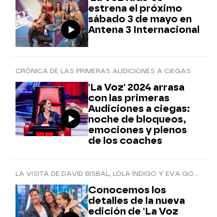
estrena el próximo
sábado 3 de mayo en
Antena 3 Internacional
CRÓNICA DE LAS PRIMERAS AUDICIONES A CIEGAS
'La Voz' 2024 arrasa
con las primeras
Audiciones a ciegas:
noche de bloqueos,
emociones y plenos
de los coaches
LA VISITA DE DAVID BISBAL, LOLA ÍNDIGO Y EVA GONZÁLEZ
Conocemos los
detalles de la nueva
edición de 'La Voz