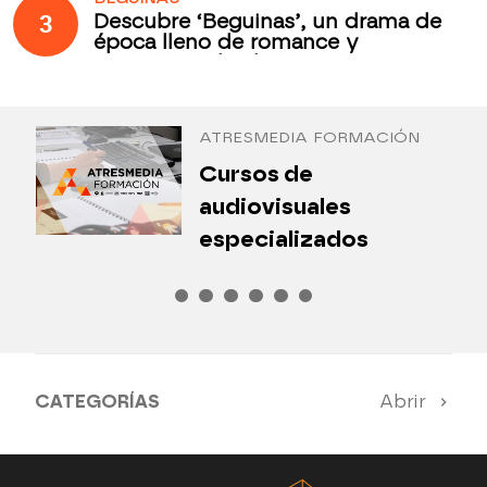
3
Descubre ‘Beguinas’, un drama de
época lleno de romance y
secretos todos los jueves en
Antena 3 Internacional
ATRESMEDIA FORMACIÓN
¿
Cursos de
P
audiovisuales
especializados
CATEGORÍAS
Abrir
Antena 3 Noticias
El Hormiguero