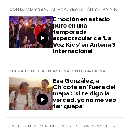
CON DAVID BISBAL, AITANA, SEBASTIÁN YATRA Y PABLO LÓPEZ COMO COACHES
Emoción en estado
puro en una
temporada
espectacular de 'La
Voz Kids' en Antena 3
Internacional
NUEVA ENTREGA EN ANTENA 3 INTERNACIONAL
Eva González, a
Chicote en 'Fuera del
mapa': "si te digo la
verdad, yo no me veo
tan guapa"
LA PRESENTADORA DEL TALENT SHOW INFANTIL, EN 'EL HORMIGUERO 3.0'