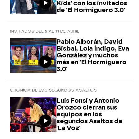
Kids' con los invitados
de 'El Hormiguero 3.0'
INVITADOS DEL 8 AL 11 DE ABRIL
Pablo Alborán, David
Bisbal, Lola Índigo, Eva
González y muchos
más en 'El Hormiguero
3.0'
CRÓNICA DE LOS SEGUNDOS ASALTOS
Luis Fonsi y Antonio
Orozco cierran sus
equipos en los
segundos Asaltos de
'La Voz'