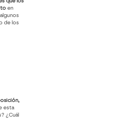
s que los
ito
en
 algunos
o de los
osición,
e esta
s? ¿Cuál