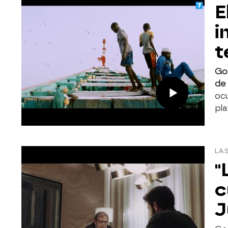
E
i
t
Go
de
ocu
pla
LAS
"
c
J