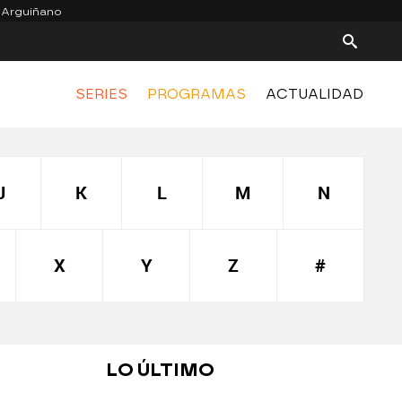
 Arguiñano
SERIES
PROGRAMAS
ACTUALIDAD
J
K
L
M
N
X
Y
Z
#
LO ÚLTIMO