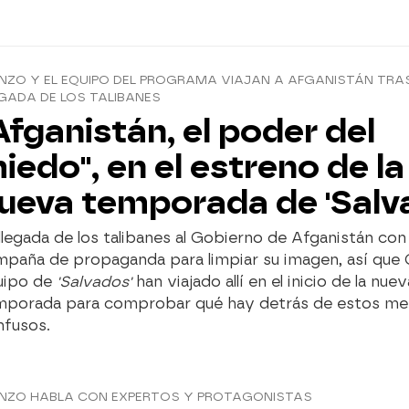
ZO Y EL EQUIPO DEL PROGRAMA VIAJAN A AFGANISTÁN TRA
GADA DE LOS TALIBANES
Afganistán, el poder del
iedo", en el estreno de la
ueva temporada de 'Salv
llegada de los talibanes al Gobierno de Afganistán con
mpaña de propaganda para limpiar su imagen, así que 
uipo de
'Salvados'
han viajado allí en el inicio de la nuev
mporada para comprobar qué hay detrás de estos men
nfusos.
NZO HABLA CON EXPERTOS Y PROTAGONISTAS