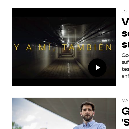
ES
V
s
s
Go
su
te
enf
MÁ
G
'