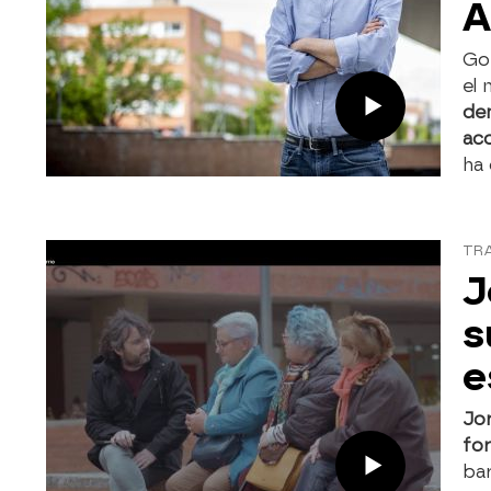
A
Gon
el
den
ac
ha
TR
J
s
e
Jo
fo
bar