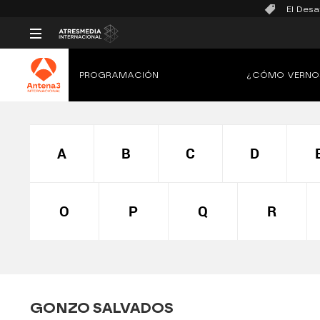
El Desa
PROGRAMACIÓN
¿CÓMO VERNO
A
B
C
D
O
P
Q
R
GONZO SALVADOS