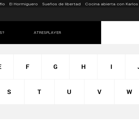
fío
El Hormiguero
Sueños de libertad
Cocina abierta con Karlos
S?
ATRESPLAYER
E
F
G
H
I
S
T
U
V
W