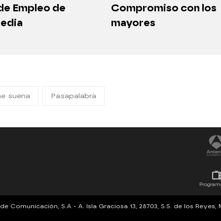
 de Empleo de
Compromiso con los
edia
mayores
me suena
Pasapalabra
Program
Comunicación, S.A - A. Isla Graciosa 13, 28703, S.S. de los Reyes