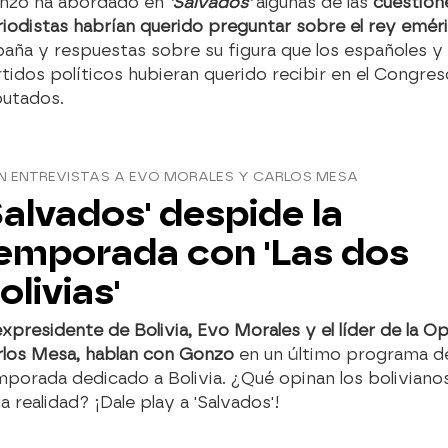
nzo ha abordado en
'Salvados'
algunas de las
cuestione
iodistas habrían querido preguntar sobre el rey emér
aña y respuestas sobre su figura que los españoles y
tidos políticos hubieran querido recibir en el Congres
putados.
N ENTREVISTAS A EVO MORALES Y CARLOS MESA
Salvados' despide la
emporada con 'Las dos
olivias'
expresidente de Bolivia, Evo Morales y el líder de la Op
rlos Mesa, hablan con Gonzo
en un último programa d
porada dedicado a Bolivia. ¿Qué opinan los boliviano
la realidad? ¡Dale play a 'Salvados'!