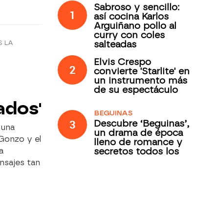
Sabroso y sencillo:
1
así cocina Karlos
Arguiñano pollo al
curry con coles
salteadas
S LA
Elvis Crespo
2
convierte 'Starlite' en
un instrumento más
de su espectáculo
ados'
BEGUINAS
3
Descubre ‘Beguinas’,
 una
un drama de época
Gonzo y el
lleno de romance y
secretos todos los
a
jueves en Antena 3
sajes tan
Internacional