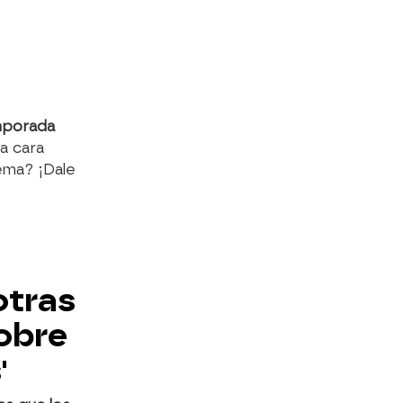
mporada
la cara
tema? ¡Dale
otras
obre
'