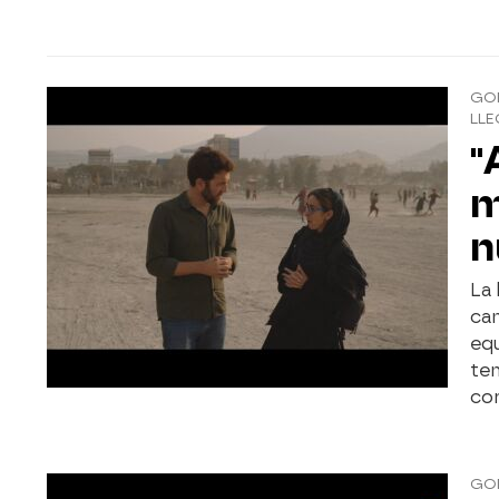
GON
LLE
"
m
n
La 
ca
eq
te
co
GO