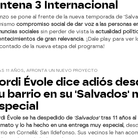
ntena 3 Internacional
zo se pone al frente de la nueva temporada de 'Salv
 mismo
compromiso social de dar voz a las personas e
uncias sociales
sin perder de vista la
actualidad políti
ontecimientos de gran relevancia
. ¡Dale play para ver 
 contado de la nueva etapa del programa!
AS 11 AÑOS, AFRONTA UN NUEVO PROYECTO
ordi Évole dice adiós de
u barrio en su 'Salvados'
special
rdi Évole se ha despedido de
'Salvados'
tras 11 años al
rmato y lo ha hecho en una entrega muy especial
, des
rio en Cornellá: San Ildefonso. Sus vecinos le han ac