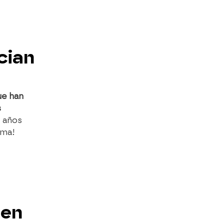
cian
'
ue han
s
n años
ama!
 en