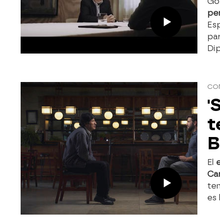
Go
per
Esp
par
Di
CO
'
t
B
El
Ca
tem
es 