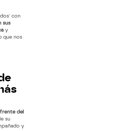
ados' con
n sus
ca
y
lo que nos
sde
 más
 frente del
de su
ompañado y