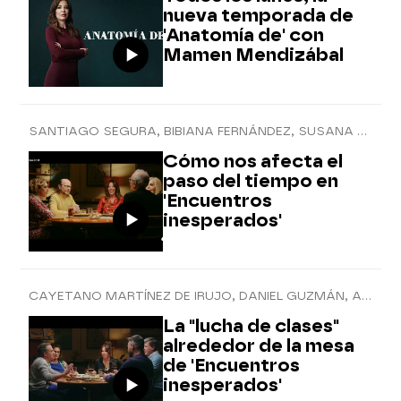
nueva temporada de
'Anatomía de' con
Mamen Mendizábal
SANTIAGO SEGURA, BIBIANA FERNÁNDEZ, SUSANA DÍAZ Y JUAN JOSÉ MILLÁS
Cómo nos afecta el
paso del tiempo en
'Encuentros
inesperados'
CAYETANO MARTÍNEZ DE IRUJO, DANIEL GUZMÁN, ANA MORGADE Y GABRIEL RUFIÁN
La "lucha de clases"
alrededor de la mesa
de 'Encuentros
inesperados'