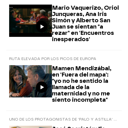
Mario Vaquerizo, Oriol
Junqueras, Ana Iris
Simón y Alberto San
Juan se sientan "a
rezar" en 'Encuentros
inesperados'
RUTA ELEVADA POR LOS PICOS DE EUROPA
Mamen Mendizábal,
en 'Fuera del mapa':
"yo no he sentido la
llamada de la
maternidad y no me
siento incompleta"
UNO DE LOS PROTAGONISTAS DE 'PALO Y ASTILLA' CON MAMEN MENDIZÁBAL