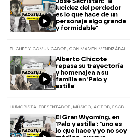
José Sacristán: "la
lucidez del perdedor
es lo que hace de un
personaje algo grande
y formidable"
EL CHEF Y COMUNICADOR, CON MAMEN MENDIZÁBAL
Alberto Chicote
repasa su trayectoria
y homenajea a su
familia en 'Palo y
astilla'
HUMORISTA, PRESENTADOR, MÚSICO, ACTOR, ESCRITOR Y MÉDICO
El Gran Wyoming, en
'Palo y astilla': "uno es
lo que hace y yo no soy