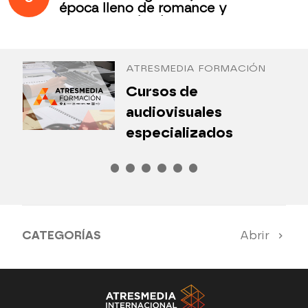
época lleno de romance y
secretos todos los jueves en
Antena 3 Internacional
ATRESMEDIA FORMACIÓN
¿
Cursos de
P
audiovisuales
especializados
CATEGORÍAS
Abrir
Antena 3 Noticias
El Hormiguero
Tu cara me suena
Pasapalabra