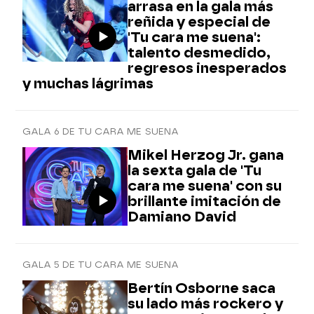
arrasa en la gala más
reñida y especial de
'Tu cara me suena':
talento desmedido,
regresos inesperados
y muchas lágrimas
GALA 6 DE TU CARA ME SUENA
Mikel Herzog Jr. gana
la sexta gala de 'Tu
cara me suena' con su
brillante imitación de
Damiano David
GALA 5 DE TU CARA ME SUENA
Bertín Osborne saca
su lado más rockero y