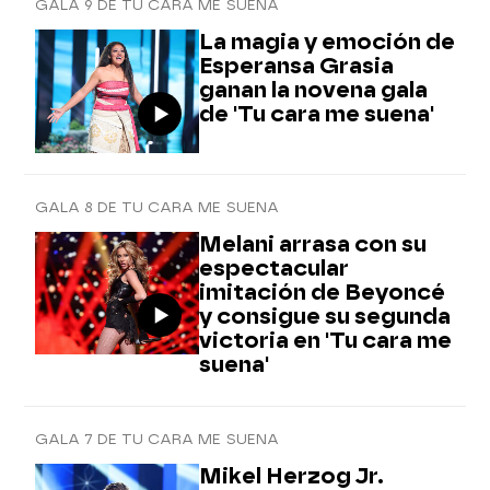
GALA 9 DE TU CARA ME SUENA
La magia y emoción de
Esperansa Grasia
ganan la novena gala
de 'Tu cara me suena'
GALA 8 DE TU CARA ME SUENA
Melani arrasa con su
espectacular
imitación de Beyoncé
y consigue su segunda
victoria en 'Tu cara me
suena'
GALA 7 DE TU CARA ME SUENA
Mikel Herzog Jr.