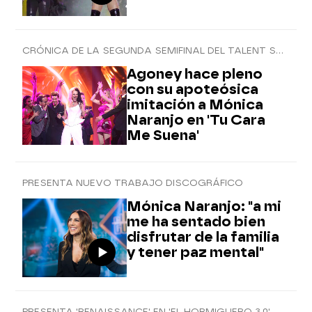
CRÓNICA DE LA SEGUNDA SEMIFINAL DEL TALENT SHOW DE IMITACIÓN
Agoney hace pleno
con su apoteósica
imitación a Mónica
Naranjo en 'Tu Cara
Me Suena'
PRESENTA NUEVO TRABAJO DISCOGRÁFICO
Mónica Naranjo: "a mi
me ha sentado bien
disfrutar de la familia
y tener paz mental"
PRESENTA 'RENAISSANCE' EN 'EL HORMIGUERO 3.0'