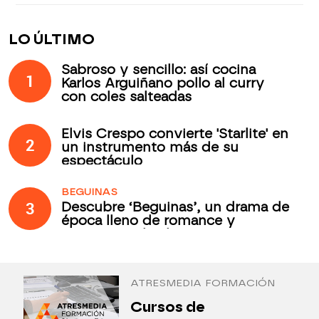
LO ÚLTIMO
Sabroso y sencillo: así cocina
1
Karlos Arguiñano pollo al curry
con coles salteadas
Elvis Crespo convierte 'Starlite' en
2
un instrumento más de su
espectáculo
BEGUINAS
3
Descubre ‘Beguinas’, un drama de
época lleno de romance y
secretos todos los jueves en
Antena 3 Internacional
ATRESMEDIA FORMACIÓN
¿
Cursos de
P