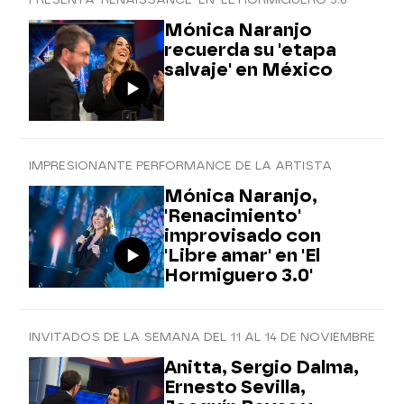
Mónica Naranjo
recuerda su 'etapa
salvaje' en México
IMPRESIONANTE PERFORMANCE DE LA ARTISTA
Mónica Naranjo,
'Renacimiento'
improvisado con
'Libre amar' en 'El
Hormiguero 3.0'
INVITADOS DE LA SEMANA DEL 11 AL 14 DE NOVIEMBRE
Anitta, Sergio Dalma,
Ernesto Sevilla,