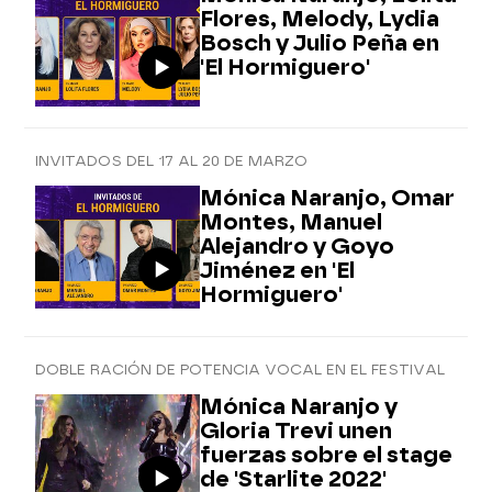
Flores, Melody, Lydia
Bosch y Julio Peña en
'El Hormiguero'
INVITADOS DEL 17 AL 20 DE MARZO
Mónica Naranjo, Omar
Montes, Manuel
Alejandro y Goyo
Jiménez en 'El
Hormiguero'
DOBLE RACIÓN DE POTENCIA VOCAL EN EL FESTIVAL
Mónica Naranjo y
Gloria Trevi unen
fuerzas sobre el stage
de 'Starlite 2022'