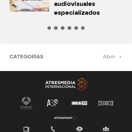
audiovisuales
especializados
CATEGORÍAS
Abrir
Antena 3 Noticias
El Hormiguero
Tu cara me suena
Pasapalabra