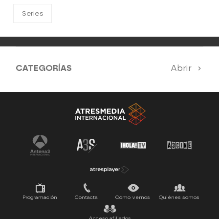
Series
CATEGORÍAS
Abrir
Antena 3 Noticias
El Hormiguero
Tu cara me suena
Pasapalabra
Programación
Contacta
Cómo vernos
Quiénes somos
Acceso afiliados