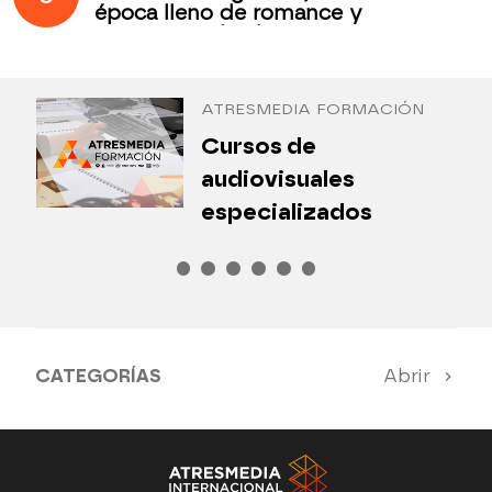
época lleno de romance y
secretos todos los jueves en
Antena 3 Internacional
ATRESMEDIA FORMACIÓN
¿
Cursos de
P
audiovisuales
especializados
CATEGORÍAS
Abrir
Antena 3 Noticias
El Hormiguero
Tu cara me suena
Pasapalabra