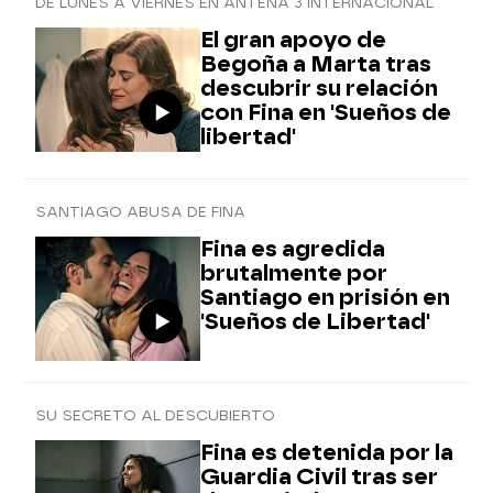
DE LUNES A VIERNES EN ANTENA 3 INTERNACIONAL
El gran apoyo de
Begoña a Marta tras
descubrir su relación
con Fina en 'Sueños de
libertad'
SANTIAGO ABUSA DE FINA
Fina es agredida
brutalmente por
Santiago en prisión en
'Sueños de Libertad'
SU SECRETO AL DESCUBIERTO
Fina es detenida por la
Guardia Civil tras ser