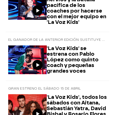
pacífica de los
coaches por hacerse
con el mejor equipo en
'La Voz Kids'
EL GANADOR DE LA ANTERIOR EDICIÓN SUSTITUYE A BISBAL EN LAS PRIMERAS AUDICIONES
'La Voz Kids' se
estrena con Pablo
López como quinto
coach y pequeñas
grandes voces
GRAN ESTRENO EL SÁBADO 15 DE ABRIL
'La Voz Kids', todos los
sábados con Aitana,
Sebastián Yatra, David
Bisbal y Rosario Flores