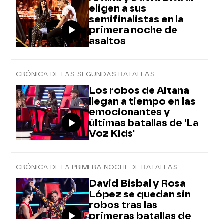
eligen a sus
semifinalistas en la
primera noche de
asaltos
CRÓNICA DE LAS SEGUNDAS BATALLAS
Los robos de Aitana
llegan a tiempo en las
emocionantes y
últimas batallas de 'La
Voz Kids'
CRÓNICA DE LA PRIMERA NOCHE DE BATALLAS
David Bisbal y Rosa
López se quedan sin
robos tras las
primeras batallas de