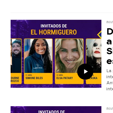
INV
D
a
S
e
La 
int
Ant
int
INV