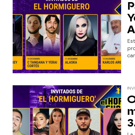
P
Y
A
Es
pro
can
INV
O
m
3
La 