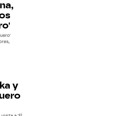
na,
los
ro'
uero'
ores,
ka y
uero
isita a 'El