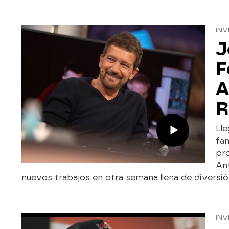
INV
J
F
A
R
Lle
fam
pr
Ant
nuevos trabajos en otra semana llena de diversión
INV