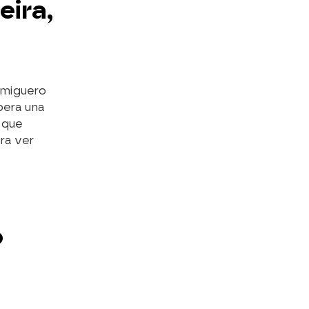
eira,
rmiguero
pera una
 que
ra ver
o