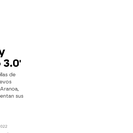
y
 3.0'
llas de
uevos
 Aranoa,
sentan sus
2022