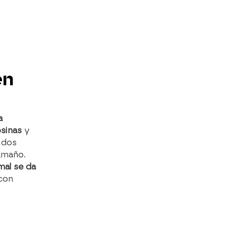
en
a
osinas
y
ó dos
amaño.
imal se da
 con