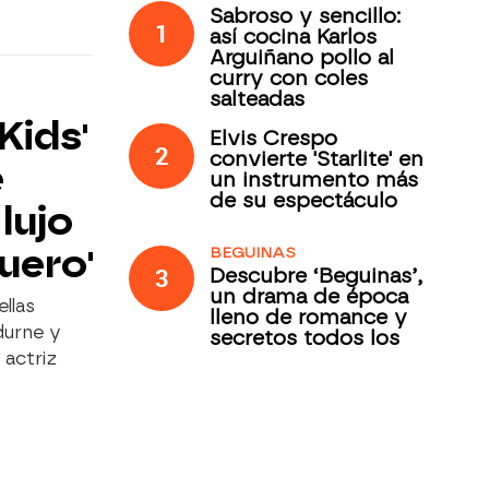
Sabroso y sencillo:
1
así cocina Karlos
Arguiñano pollo al
curry con coles
salteadas
Kids'
Elvis Crespo
2
convierte 'Starlite' en
e
un instrumento más
de su espectáculo
lujo
uero'
BEGUINAS
3
Descubre ‘Beguinas’,
un drama de época
llas
lleno de romance y
durne y
secretos todos los
jueves en Antena 3
 actriz
Internacional