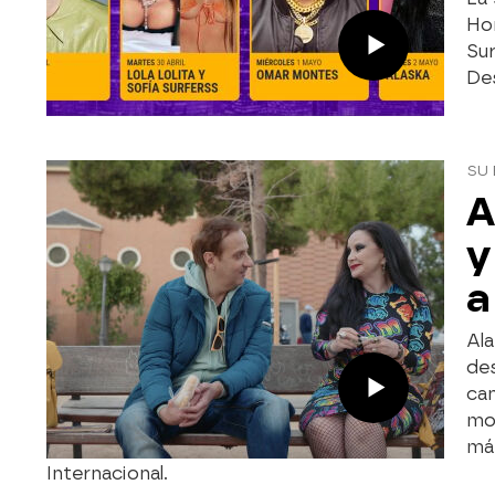
Hor
Sur
De
SU
A
y
a
Ala
des
ca
mom
má
Internacional.