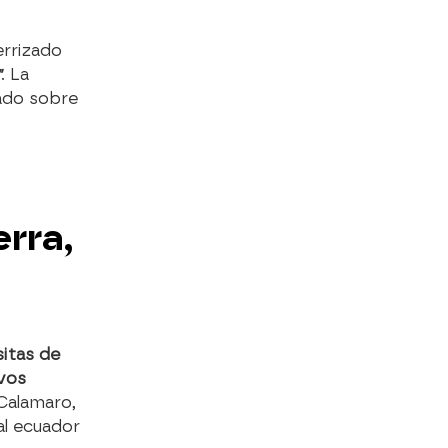
errizado
"
. La
lado sobre
rra,
sitas de
evos
Calamaro,
al ecuador