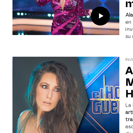
m
Ala
en
inv
su 
INV
A
M
H
La
art
tra
esc