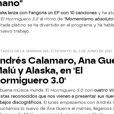
ano"
ska lanza con Fangoria un EP con 10 canciones
y ha at
'El Hormiguero 3.0'
al ritmo de
"Momentismo absoluto
itada platino se ha divertido en el programa y ha hab
nuevo trabajo.
ITADOS DE LA SEMANA DEL 31 DE MAYO AL 3 DE JUNIO DE 2021
ndrés Calamaro, Ana Gue
alú y Alaska, en 'El
ormiguero 3.0'
 buena música inunda
'El Hormiguero 3.0'
con
cuatro vi
istas reconocidos que nos vienen a presentar sus nu
bajos discográficos
. El lunes empezamos con Andrés 
uchamos lo nuevo de Ana Guerra el martes, llegamos 