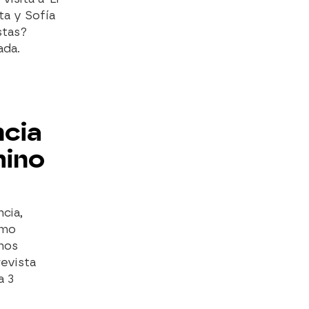
ta y Sofía
stas?
ada.
ncia
mino
cia,
omo
hos
revista
a 3