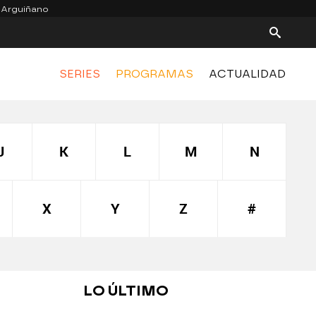
 Arguiñano
SERIES
PROGRAMAS
ACTUALIDAD
J
K
L
M
N
X
Y
Z
#
LO ÚLTIMO