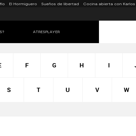
fío
El Hormiguero
Sueños de libertad
Cocina abierta con Karlos
S?
ATRESPLAYER
E
F
G
H
I
S
T
U
V
W