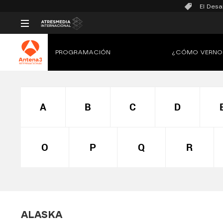
El Desa
PROGRAMACIÓN
¿CÓMO VERNO
A
B
C
D
O
P
Q
R
ALASKA