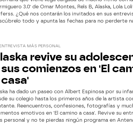
miguero 3.0' de Omar Montes, Rels B, Alaska, Lola Loli
ferss. ¿Qué nos contarán los invitados en sus entrevi
scúbrelo todo y apunta las fechas para no perderte n
 ENTREVISTA MÁS PERSONAL
laska revive su adolesce
 sus comienzos en 'El ca
 casa'
ska ha dado un paseo con Albert Espinosa por su infan
de su colegio hasta los primeros años de la artista c
ntante. Reencuentros, confesiones, fotografías y muc
entos emotivos en 'El camino a casa'. Revive su ent
s personal y no te pierdas ningún programa en Anten