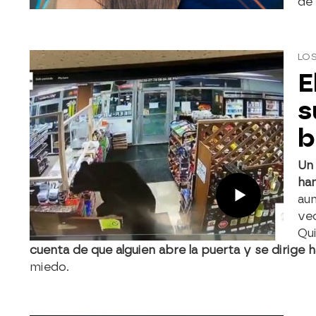
de 
LOS
E
s
b
Un
ham
aun
ve
Qu
cuenta de que alguien abre la puerta y se dirige ha
miedo.