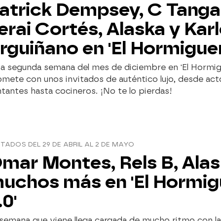
atrick Dempsey, C Tanga
erai Cortés, Alaska y Kar
rguiñano en 'El Hormigue
ta segunda semana del mes de diciembre en 'El Hormig
mete con unos invitados de auténtico lujo, desde act
tantes hasta cocineros. ¡No te lo pierdas!
ITADOS DEL 29 DE ABRIL AL 2 DE MAYO
mar Montes, Rels B, Alas
uchos más en 'El Hormig
.0'
semana que viene llega cargada de mucho ritmo con la v