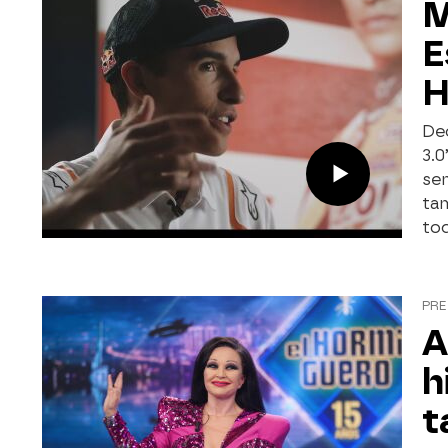
M
E
H
De
3.
sem
ta
tod
PRE
A
h
t