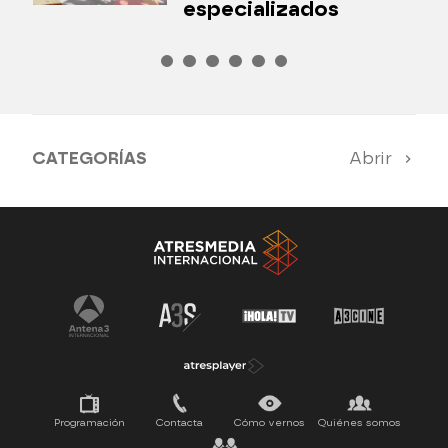
especializados
CATEGORÍAS
Abrir
Antena 3 Noticias
El Hormiguero
Tu cara me suena
Pasapalabra
Programación
Contacta
Cómo vernos
Quiénes somos