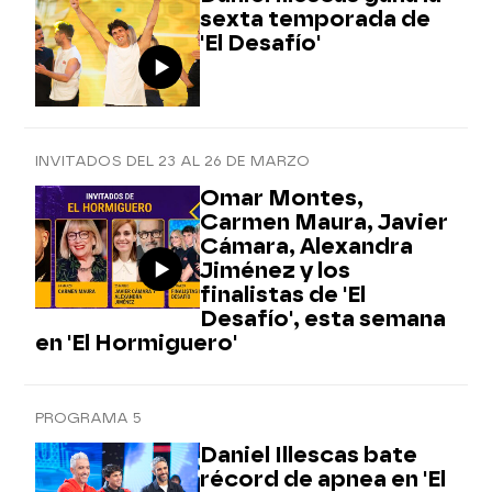
sexta temporada de
'El Desafío'
INVITADOS DEL 23 AL 26 DE MARZO
Omar Montes,
Carmen Maura, Javier
Cámara, Alexandra
Jiménez y los
finalistas de 'El
Desafío', esta semana
en 'El Hormiguero'
PROGRAMA 5
Daniel Illescas bate
récord de apnea en 'El