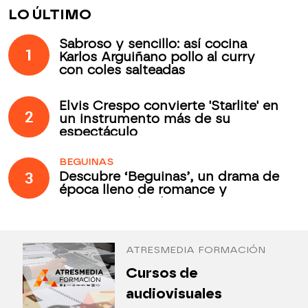
LO ÚLTIMO
Sabroso y sencillo: así cocina
1
Karlos Arguiñano pollo al curry
con coles salteadas
Elvis Crespo convierte 'Starlite' en
2
un instrumento más de su
espectáculo
BEGUINAS
3
Descubre ‘Beguinas’, un drama de
época lleno de romance y
secretos todos los jueves en
Antena 3 Internacional
ATRESMEDIA FORMACIÓN
¿
Cursos de
P
audiovisuales