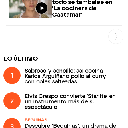
todo se tambalee en
'La cocinera de
Castamar'
LO ÚLTIMO
Sabroso y sencillo: así cocina
1
Karlos Arguiñano pollo al curry
con coles salteadas
Elvis Crespo convierte 'Starlite' en
2
un instrumento más de su
espectáculo
BEGUINAS
3
Descubre ‘Beguinas’, un drama de