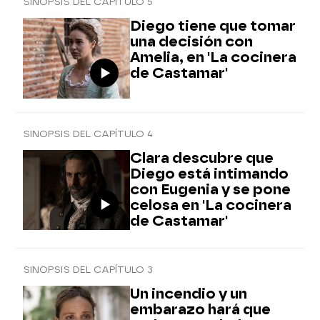
SINOPSIS DEL CAPÍTULO 5
Diego tiene que tomar
una decisión con
Amelia, en 'La cocinera
de Castamar'
SINOPSIS DEL CAPÍTULO 4
Clara descubre que
Diego está intimando
con Eugenia y se pone
celosa en 'La cocinera
de Castamar'
SINOPSIS DEL CAPÍTULO 3
Un incendio y un
embarazo hará que