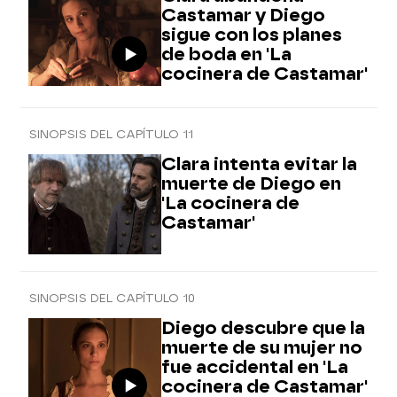
Castamar y Diego
sigue con los planes
de boda en 'La
cocinera de Castamar'
SINOPSIS DEL CAPÍTULO 11
Clara intenta evitar la
muerte de Diego en
'La cocinera de
Castamar'
SINOPSIS DEL CAPÍTULO 10
Diego descubre que la
muerte de su mujer no
fue accidental en 'La
cocinera de Castamar'