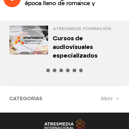
época lleno de romance y
secretos todos los jueves en
Antena 3 Internacional
ATRESMEDIA FORMACIÓN
¿
Cursos de
P
audiovisuales
especializados
CATEGORÍAS
Abrir
Antena 3 Noticias
El Hormiguero
Tu cara me suena
Pasapalabra