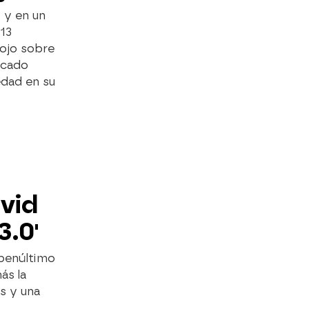
 y en un
"13
rojo sobre
dicado
edad en su
E
avid
3.0'
 penúltimo
ás la
s y una