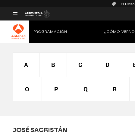
El Desa
PROGRAMACIÓN
¿CÓMO VERNO
A
B
C
D
O
P
Q
R
JOSÉ SACRISTÁN