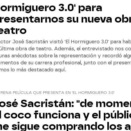
ormiguero 3.0' para
resentarnos su nueva ob
eatro
actor José Sacristán visitó 'El Hormiguero 3.0' para ha
última obra de teatro. Además, el entrevistado nos c
unas anécdotas sobre la representación y recordó al
entos de su carrera profesional, junto con el presen
amos lo más destacado aquí.
RENA PELÍCULA QUE PRESENTA EN 'EL HORMIGUERO 3.0'
osé Sacristán: "de mome
l coco funciona y el públ
e sigue comprando los a