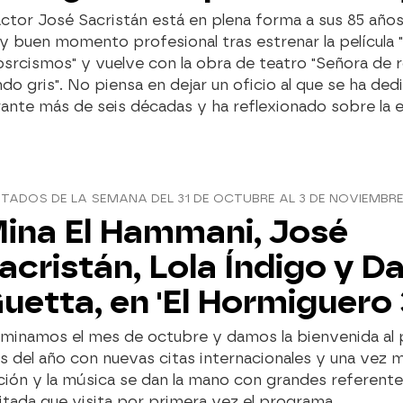
actor José Sacristán está en plena forma a sus 85 años
 buen momento profesional tras estrenar la película 
srcismos" y vuelve con la obra de teatro "Señora de 
do gris". No piensa en dejar un oficio al que se ha de
ante más de seis décadas y ha reflexionado sobre la 
ITADOS DE LA SEMANA DEL 31 DE OCTUBRE AL 3 DE NOVIEMBR
ina El Hammani, José
acristán, Lola Índigo y D
uetta, en 'El Hormiguero 
rminamos el mes de octubre y damos la bienvenida al
 del año con nuevas citas internacionales y una vez m
ción y la música se dan la mano con grandes referente
itada que visita por primera vez el programa.