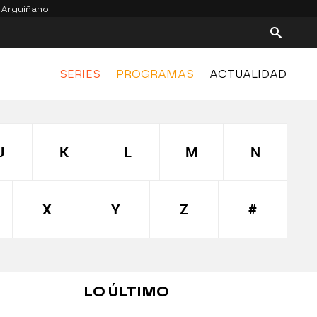
 Arguiñano
SERIES
PROGRAMAS
ACTUALIDAD
J
K
L
M
N
X
Y
Z
#
LO ÚLTIMO