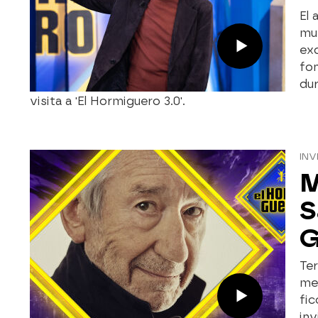
El 
muy
exo
fon
dur
visita a 'El Hormiguero 3.0'.
INV
M
S
G
Te
mes
fic
inv