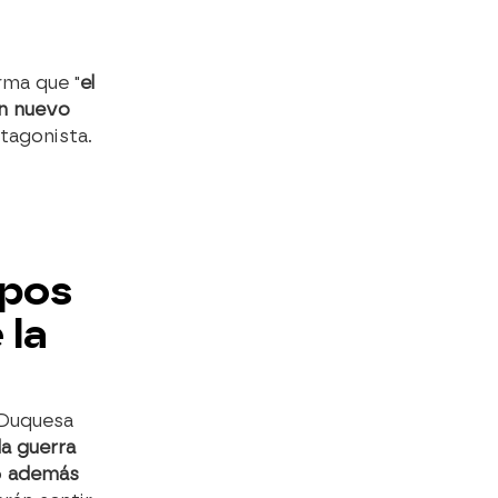
rma que "
el
un nuevo
agonista.
mpos
 la
 Duquesa
a guerra
o
además