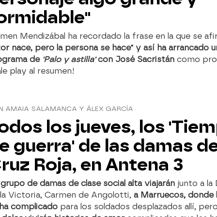
ormidable"
en Mendizábal ha recordado la frase en la que se afi
or nace, pero la persona se hace" y así ha arrancado 
ograma de
'Palo y astilla'
con José Sacristán
como prot
le play al resumen!
N AMAIA SALAMANCA Y ÁLEX GARCÍA
odos los jueves, los 'Tie
e guerra' de las damas de
ruz Roja, en Antena 3
grupo de damas de clase social alta viajarán
junto a la
la Victoria, Carmen de Angolotti,
a Marruecos, donde l
 ha complicado
para los soldados desplazados allí, per