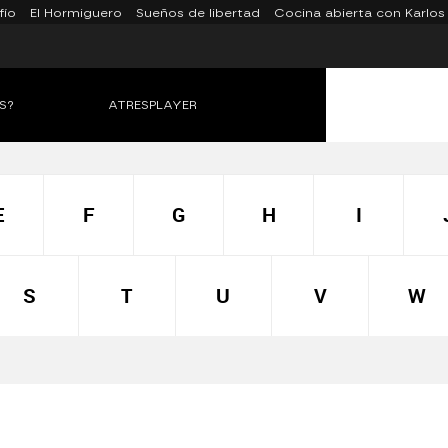
fío
El Hormiguero
Sueños de libertad
Cocina abierta con Karlos
S?
ATRESPLAYER
E
F
G
H
I
S
T
U
V
W