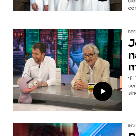
del
co
REF
J
n
m
"El
señ
sin
INV