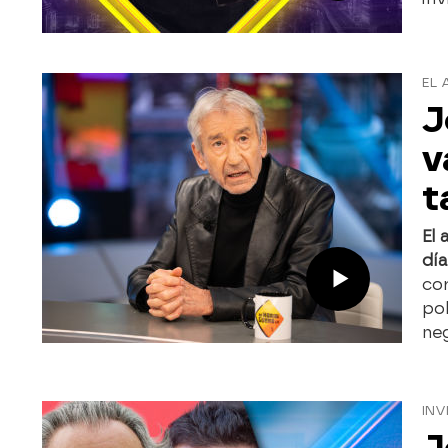
EL 
J
v
t
El 
día
cor
pob
neg
INV
J