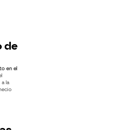
o de
to en el
l
a la
necio
as,