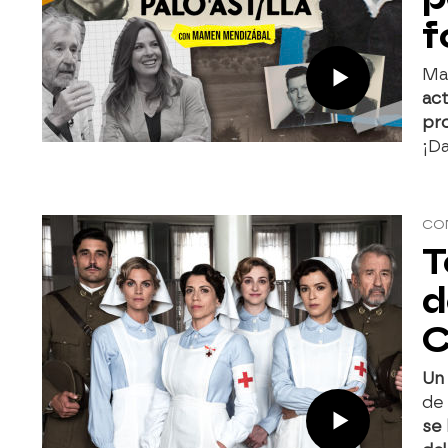
f
Mam
act
pr
¡Da
CO
T
d
C
Un 
de 
se