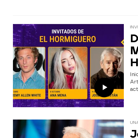
INV
D
M
H
Ini
Art
act
UNA
J