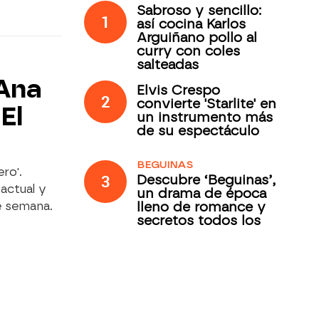
Sabroso y sencillo:
1
así cocina Karlos
Arguiñano pollo al
curry con coles
salteadas
 Ana
Elvis Crespo
2
convierte 'Starlite' en
El
un instrumento más
de su espectáculo
BEGUINAS
ro'.
3
Descubre ‘Beguinas’,
actual y
un drama de época
lleno de romance y
e semana.
secretos todos los
jueves en Antena 3
Internacional