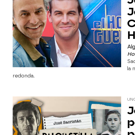
J
C
H
Alg
Ho
Sa
la
redonda.
UNO
J
p
p