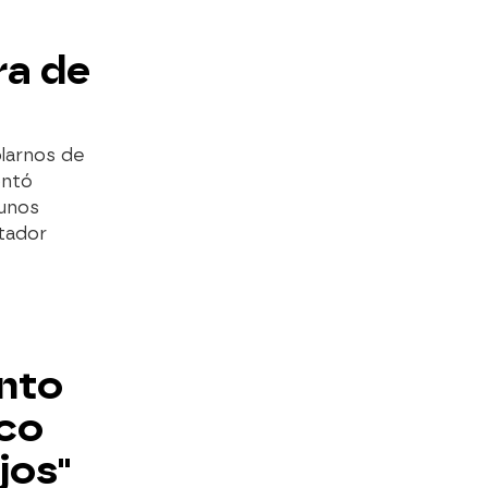
ra de
blarnos de
ontó
gunos
tador
nto
ico
jos"