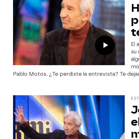
H
p
t
El 
su 
alg
mom
Pablo Motos. ¿Te perdiste la entrevista? Te dej
EST
J
e
m