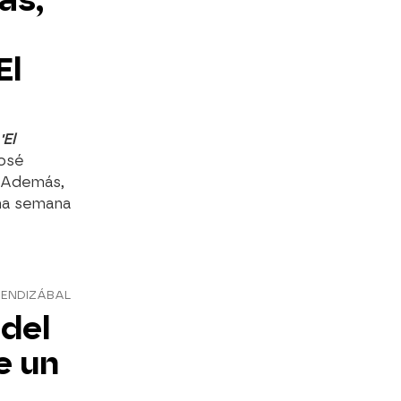
El
'El
osé
. Además,
na semana
MENDIZÁBAL
 del
e un