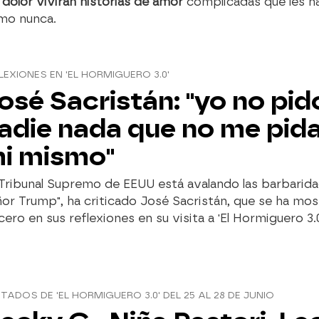
 dolor vivirán historias de amor
complicadas que les ha
mo nunca.
LEXIONES EN 'EL HORMIGUERO 3.0'
osé Sacristán: "yo no pid
adie nada que no me pida
i mismo"
 Tribunal Supremo de EEUU está avalando las barbarida
or Trump", ha criticado José Sacristán, que se ha mo
cero en sus reflexiones en su visita a 'El Hormiguero 3.0
ITADOS DE 'EL HORMIGUERO 3.0' DEL 25 AL 28 DE JUNIO