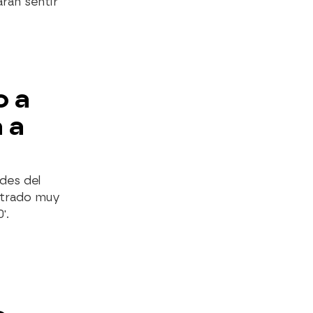
rán sentir
o a
 a
des del
strado muy
'.